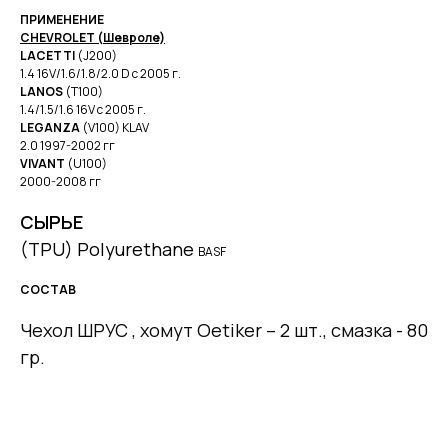
ПРИМЕНЕНИЕ
CHEVROLET (Шевроле)
LACETTI
(J200)
1.4 16V/1.6/1.8/2.0 D с 2005 г.
LANOS
(T100)
1.4/1.5/1.6 16V с 2005 г.
LEGANZA
(V100) KLAV
2.0 1997-2002 гг
VIVANT
(U100)
2000-2008 гг
СЫРЬЕ
(TPU) Polyurethane
BASF
СОСТАВ
Чехол ШРУС , хомут Oetiker – 2 шт., смазка - 80
гр.